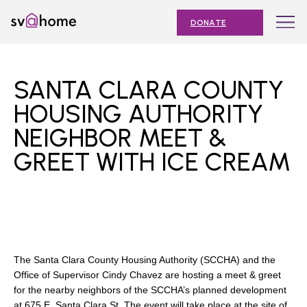
Skip
Toggle
SV@Home
to
navigation
DONATE
content
Find
Find
Find
Find
Find
SV@Home
SV@Home
SV@Home
SV@Home
SV@Home
ABOUT
on
on
on
on
on
SANTA CLARA COUNTY
Facebook
Twitter
YouTube
Instagram
TikTok
OUR IMPACT
HOUSING AUTHORITY
NEIGHBOR MEET &
JOIN
GREET WITH ICE CREAM
AFFORDABLE HOUSING MONTH
EVENTS
NEWS
RESOURCES
The Santa Clara County Housing Authority (SCCHA) and the
Office of Supervisor Cindy Chavez are hosting a meet & greet
for the nearby neighbors of the SCCHA’s planned development
Submit
at 675 E. Santa Clara St. The event will take place at the site of