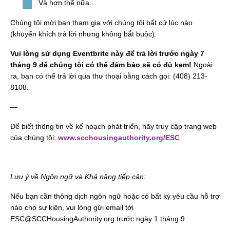
Và hơn thế nữa…
Chúng tôi mời bạn tham gia với chúng tôi bất cứ lúc nào
(khuyến khích trả lời nhưng không bắt buộc).
Vui lòng sử dụng Eventbrite này để trả lời trước ngày 7
tháng 9 để chúng tôi có thể đảm bảo sẽ có đủ kem!
Ngoài
ra, bạn có thể trả lời qua thư thoại bằng cách gọi: (408) 213-
8108.
—
Để biết thông tin về kế hoạch phát triển, hãy truy cập trang web
của chúng tôi:
www.scchousingauthority.org/ESC
Lưu ý về Ngôn ngữ và Khả năng tiếp cận:
Nếu bạn cần thông dịch ngôn ngữ hoặc có bất kỳ yêu cầu hỗ trợ
nào cho sự kiện, vui lòng gửi email tới
ESC@SCCHousingAuthority.org trước ngày 1 tháng 9.