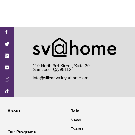
Find
Find
Find
Find
Find
SV@Home
SV@Home
SV@Home
SV@Home
SV@Home
SV@Home
on
on
on
on
on
Facebook
Twitter
YouTube
Instagram
TikTok
110 North 3rd Street, Suite 20
San Jose
,
CA
95112
info@siliconvalleyathome.org
About
Join
News
Events
Our Programs