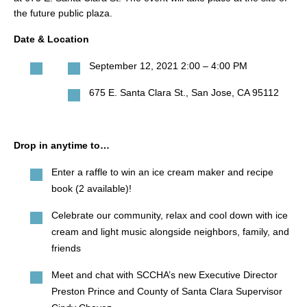
search
the future public plaza.
Date & Location
September 12, 2021 2:00 – 4:00 PM
350 W Julian St. #5, San Jose, CA 95110
675 E. Santa Clara St., San Jose, CA 95112
info@siliconvalleyathome.org
(408) 780-8411
Drop in anytime to…
Enter a raffle to win an ice cream maker and recipe
book (2 available)!
Celebrate our community, relax and cool down with ice
cream and light music alongside neighbors, family, and
friends
Meet and chat with SCCHA’s new Executive Director
Preston Prince and County of Santa Clara Supervisor